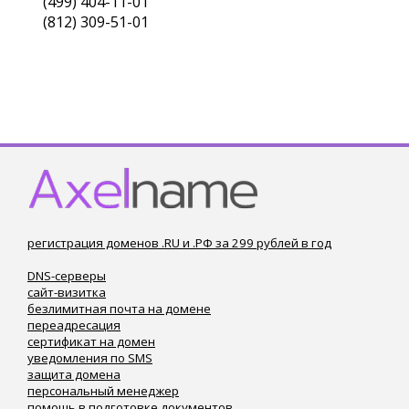
(499) 404-11-01
(812) 309-51-01
регистрация доменов .RU и .РФ за 299 рублей в год
DNS-серверы
сайт-визитка
безлимитная почта на домене
переадресация
сертификат на домен
уведомления по SMS
защита домена
персональный менеджер
помощь в подготовке документов