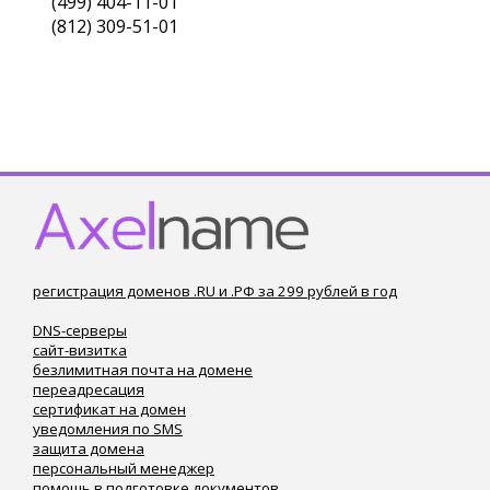
(499) 404-11-01
(812) 309-51-01
регистрация доменов .RU и .РФ за 299 рублей в год
DNS-серверы
сайт-визитка
безлимитная почта на домене
переадресация
сертификат на домен
уведомления по SMS
защита домена
персональный менеджер
помощь в подготовке документов