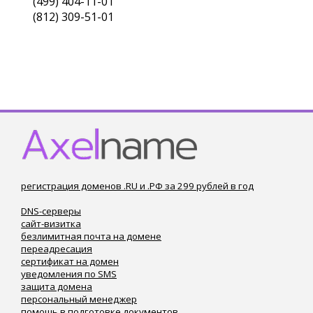
(499) 404-11-01
(812) 309-51-01
регистрация доменов .RU и .РФ за 299 рублей в год
DNS-серверы
сайт-визитка
безлимитная почта на домене
переадресация
сертификат на домен
уведомления по SMS
защита домена
персональный менеджер
помощь в подготовке документов