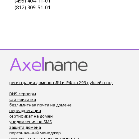
(499) 404-11-01
(812) 309-51-01
регистрация доменов .RU и .РФ за 299 рублей в год
DNS-серверы
сайт-визитка
безлимитная почта на домене
переадресация
сертификат на домен
уведомления по SMS
защита домена
персональный менеджер
помощь в подготовке документов