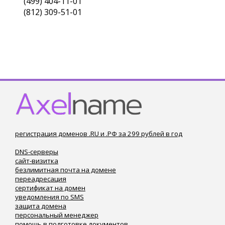
(499) 404-11-01
(812) 309-51-01
регистрация доменов .RU и .РФ за 299 рублей в год
DNS-серверы
сайт-визитка
безлимитная почта на домене
переадресация
сертификат на домен
уведомления по SMS
защита домена
персональный менеджер
помощь в подготовке документов