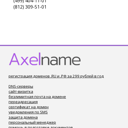
(499) 404-11-01
(812) 309-51-01
регистрация доменов .RU и .РФ за 299 рублей в год
DNS-серверы
сайт-визитка
безлимитная почта на домене
переадресация
сертификат на домен
уведомления по SMS
защита домена
персональный менеджер
помощь в подготовке документов