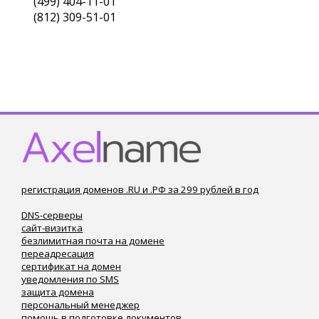
(499) 404-11-01
(812) 309-51-01
регистрация доменов .RU и .РФ за 299 рублей в год
DNS-серверы
сайт-визитка
безлимитная почта на домене
переадресация
сертификат на домен
уведомления по SMS
защита домена
персональный менеджер
помощь в подготовке документов