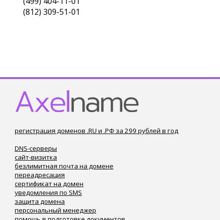
(499) 404-11-01
(812) 309-51-01
регистрация доменов .RU и .РФ за 299 рублей в год
DNS-серверы
сайт-визитка
безлимитная почта на домене
переадресация
сертификат на домен
уведомления по SMS
защита домена
персональный менеджер
помощь в подготовке документов