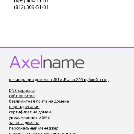
(499) 404-11-01
(812) 309-51-01
регистрация доменов .RU и .РФ за 299 рублей в год
DNS-серверы
сайт-визитка
безлимитная почта на домене
переадресация
сертификат на домен
уведомления по SMS
защита домена
персональный менеджер
помощь в подготовке документов