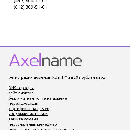
(499) 404-11-01
(812) 309-51-01
регистрация доменов .RU и .РФ за 299 рублей в год
DNS-серверы
сайт-визитка
безлимитная почта на домене
переадресация
сертификат на домен
уведомления по SMS
защита домена
персональный менеджер
помощь в подготовке документов