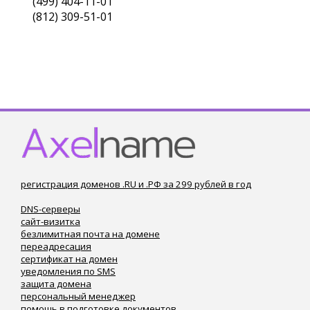
(499) 404-11-01
(812) 309-51-01
регистрация доменов .RU и .РФ за 299 рублей в год
DNS-серверы
сайт-визитка
безлимитная почта на домене
переадресация
сертификат на домен
уведомления по SMS
защита домена
персональный менеджер
помощь в подготовке документов