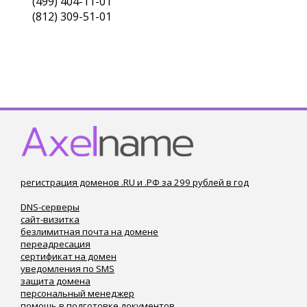
(499) 404-11-01
(812) 309-51-01
регистрация доменов .RU и .РФ за 299 рублей в год
DNS-серверы
сайт-визитка
безлимитная почта на домене
переадресация
сертификат на домен
уведомления по SMS
защита домена
персональный менеджер
помощь в подготовке документов