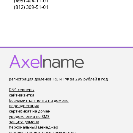
(499) 404-11-01
(812) 309-51-01
регистрация доменов .RU и .РФ за 299 рублей в год
DNS-серверы
сайт-визитка
безлимитная почта на домене
переадресация
сертификат на домен
уведомления по SMS
защита домена
персональный менеджер
помощь в подготовке документов