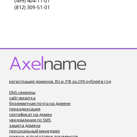
(499) 404-11-01
(812) 309-51-01
регистрация доменов .RU и .РФ за 299 рублей в год
DNS-серверы
сайт-визитка
безлимитная почта на домене
переадресация
сертификат на домен
уведомления по SMS
защита домена
персональный менеджер
помощь в подготовке документов