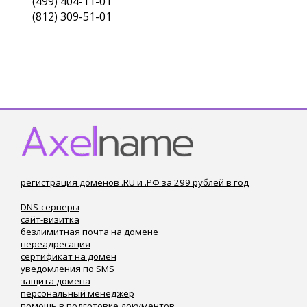
(499) 404-11-01
(812) 309-51-01
регистрация доменов .RU и .РФ за 299 рублей в год
DNS-серверы
сайт-визитка
безлимитная почта на домене
переадресация
сертификат на домен
уведомления по SMS
защита домена
персональный менеджер
помощь в подготовке документов