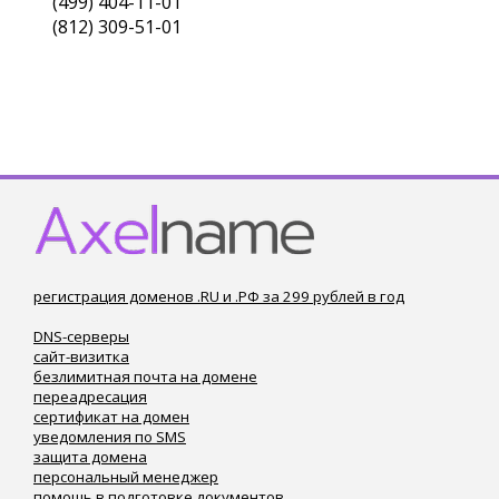
(499) 404-11-01
(812) 309-51-01
регистрация доменов .RU и .РФ за 299 рублей в год
DNS-серверы
сайт-визитка
безлимитная почта на домене
переадресация
сертификат на домен
уведомления по SMS
защита домена
персональный менеджер
помощь в подготовке документов