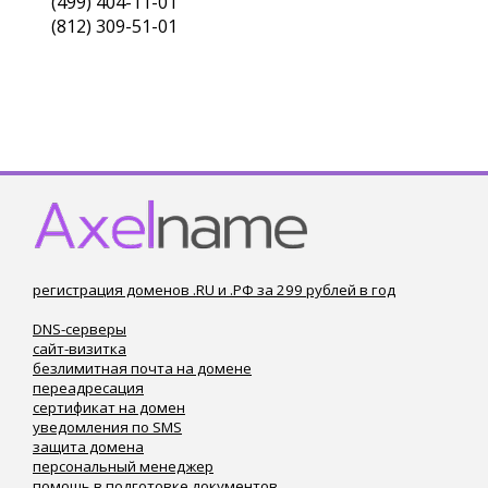
(499) 404-11-01
(812) 309-51-01
регистрация доменов .RU и .РФ за 299 рублей в год
DNS-серверы
сайт-визитка
безлимитная почта на домене
переадресация
сертификат на домен
уведомления по SMS
защита домена
персональный менеджер
помощь в подготовке документов