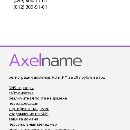
(499) 404-11-01
(812) 309-51-01
регистрация доменов .RU и .РФ за 299 рублей в год
DNS-серверы
сайт-визитка
безлимитная почта на домене
переадресация
сертификат на домен
уведомления по SMS
защита домена
персональный менеджер
помощь в подготовке документов