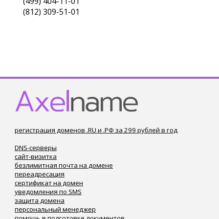
(499) 404-11-01
(812) 309-51-01
регистрация доменов .RU и .РФ за 299 рублей в год
DNS-серверы
сайт-визитка
безлимитная почта на домене
переадресация
сертификат на домен
уведомления по SMS
защита домена
персональный менеджер
помощь в подготовке документов