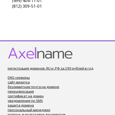
(499) 404-11-01
(812) 309-51-01
регистрация доменов .RU и .РФ за 299 рублей в год
DNS-серверы
сайт-визитка
безлимитная почта на домене
переадресация
сертификат на домен
уведомления по SMS
защита домена
персональный менеджер
помощь в подготовке документов