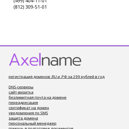
(499) 404-11-01
(812) 309-51-01
регистрация доменов .RU и .РФ за 299 рублей в год
DNS-серверы
сайт-визитка
безлимитная почта на домене
переадресация
сертификат на домен
уведомления по SMS
защита домена
персональный менеджер
помощь в подготовке документов